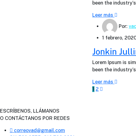
been the industry
Leer más
Por:
va
1 febrero, 202
Jonkin Jull
Lorem Ipsum is sim
been the industry
Leer más
1
2
ESCRÍBENOS, LLÁMANOS
O CONTÁCTANOS POR REDES
correovad@gmail.com