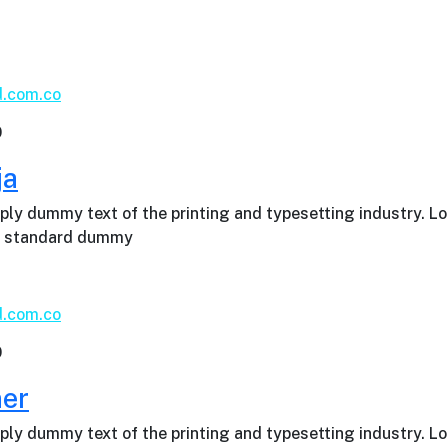
d.com.co
0
ja
ply dummy text of the printing and typesetting industry. L
’s standard dummy
d.com.co
0
ner
ply dummy text of the printing and typesetting industry. L