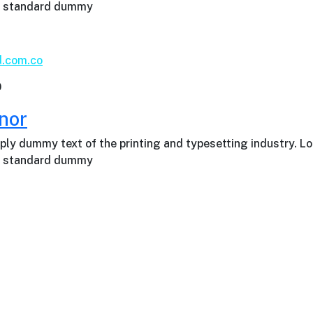
’s standard dummy
d.com.co
0
inor
ply dummy text of the printing and typesetting industry. L
’s standard dummy